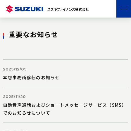
グ
本
ロ
フ
ロ
文
ー
ッ
ー
へ
カ
タ
バ
ル
ー
重要なお知らせ
ル
ナ
へ
ナ
ビ
ビ
ゲ
ゲ
ー
ー
シ
2025/12/05
シ
ョ
本店事務所移転のお知らせ
ョ
ン
ン
へ
2025/11/20
へ
自動音声通話およびショートメッセージサービス（SMS）
でのお知らせについて