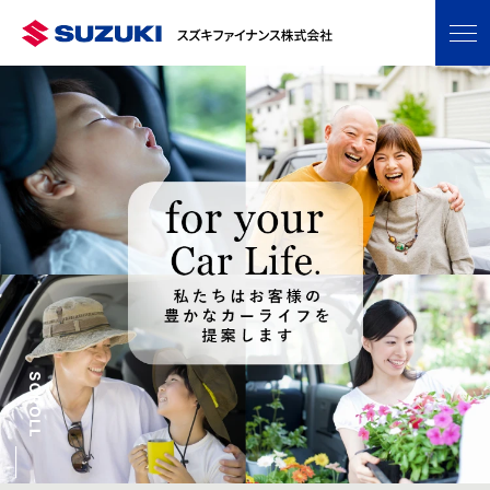
グ
本
フ
ロ
文
ッ
ー
へ
タ
バ
ー
ル
へ
ナ
ビ
ゲ
ー
シ
ョ
ン
へ