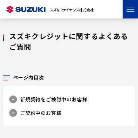
グ
本
ロ
フ
ロ
文
ー
ッ
ー
へ
カ
タ
バ
ル
ー
スズキクレジットに関するよくある
ル
ナ
へ
ご質問
ナ
ビ
ビ
ゲ
ゲ
ー
ー
シ
ページ内目次
シ
ョ
ョ
ン
ン
へ
新規契約をご検討中のお客様
へ
ご契約中のお客様